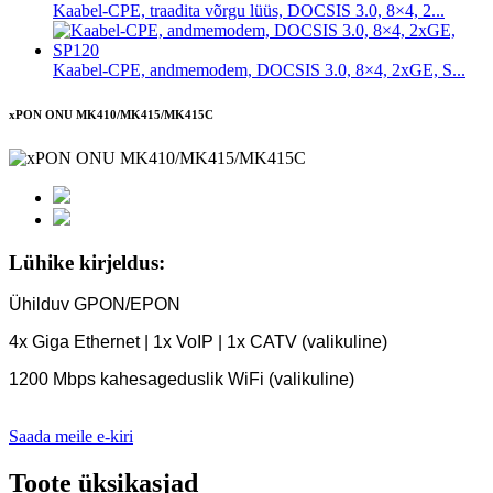
Kaabel-CPE, traadita võrgu lüüs, DOCSIS 3.0, 8×4, 2...
Kaabel-CPE, andmemodem, DOCSIS 3.0, 8×4, 2xGE, S...
xPON ONU MK410/MK415/MK415C
Lühike kirjeldus:
Ühilduv GPON/EPON
4x Giga Ethernet | 1x VoIP | 1x CATV (valikuline)
1200 Mbps kahesageduslik WiFi (valikuline)
Saada meile e-kiri
Toote üksikasjad