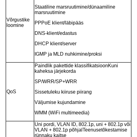
Staatiline marsruutimine/dünaamiline
marsruutimine
Võrgustike
PPPoE klient/läbipääs
loomine
DNS-klient/edastus
DHCP klient/server
IGMP ja MLD nuhkimine/proksi
Paindlik pakettide klassifikatsioon
Kuni
kaheksa järjekorda
SP/WRR/SP+WRR
QoS
Sissetuleku kiiruse piirang
Väljumise kujundamine
WMM (WiFi multimeedia)
Uni pordi, VLAN ID, 802.1p, uni + 802.1p või
VLAN + 802.1p põhjal
Teenusetõkestamise
rünnaku kaitse