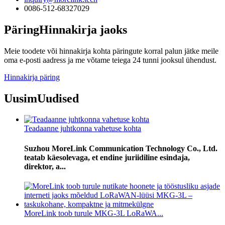
0086-512-68327029
Päring
Hinnakirja jaoks
Meie toodete või hinnakirja kohta päringute korral palun jätke meile
oma e-posti aadress ja me võtame teiega 24 tunni jooksul ühendust.
Hinnakirja päring
Uusim
Uudised
Teadaanne juhtkonna vahetuse kohta
Suzhou MoreLink Communication Technology Co., Ltd.
teatab käesolevaga, et endine juriidiline esindaja,
direktor, a...
MoreLink toob turule MKG-3L LoRaWA...