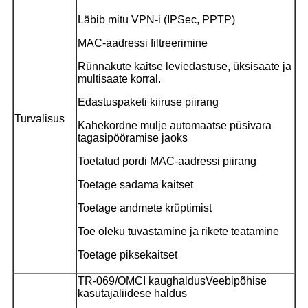
Läbib mitu VPN-i (IPSec, PPTP)
MAC-aadressi filtreerimine
Rünnakute kaitse leviedastuse, üksisaate ja
multisaate korral.
Edastuspaketi kiiruse piirang
Turvalisus
Kahekordne mulje automaatse püsivara
tagasipööramise jaoks
Toetatud pordi MAC-aadressi piirang
Toetage sadama kaitset
Toetage andmete krüptimist
Toe oleku tuvastamine ja rikete teatamine
Toetage piksekaitset
TR-069/OMCI kaughaldus
Veebipõhise
kasutajaliidese haldus