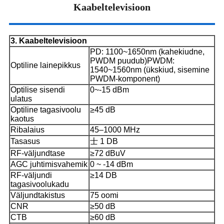
Kaabeltelevisioon
3. Kaabeltelevisioon
PD: 1100~1650nm (kahekiudne,
PWDM puudub)
PWDM:
Optiline lainepikkus
1540~1560nm (ükskiud, sisemine
PWDM-komponent)
Optilise sisendi
0~-15 dBm
ulatus
Optiline tagasivoolu
≥45 dB
kaotus
Ribalaius
45–1000 MHz
Tasasus
士 1 DB
RF-väljundtase
≥72 dBuV
AGC juhtimisvahemik
0 ~ -14 dBm
RF-väljundi
≥14 DB
tagasivoolukadu
Väljundtakistus
75 oomi
CNR
≥50 dB
CTB
≥60 dB