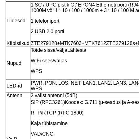
1 SC / UPC pistik G / EPON
4 Etherneti porti (RJ45
1000M või 1 * 10 / 100 / 1000m + 3 * 10 / 100 M a
Liidesed
1 telefoniport
2 USB 2.0 porti
Kiibistikud
ZTE279128+MTK7603+MTK7612
ZTE279128s
Toide sisse/välja
Lähtesta
WiFi sees/väljas
Nupud
WPS
PWR, PON, LOS, NET, LAN1, LAN2, LAN3, LAN4,
LED-id
WPS
Antenn
2 välist antenni (5dB)
SIP (RFC3261)
Koodek: G.711 (μ-seadus ja A-se
RTP/RTCP (RFC 1890)
Kaja tühistamine
VAD/CNG