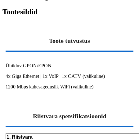
Tootesildid
Toote tutvustus
Ühilduv GPON/EPON
4x Giga Ethernet | 1x VoIP | 1x CATV (valikuline)
1200 Mbps kahesageduslik WiFi (valikuline)
Riistvara spetsifikatsioonid
1. Riistvara