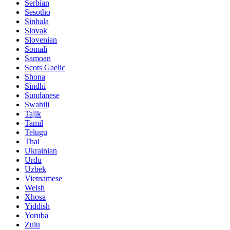
Serbian
Sesotho
Sinhala
Slovak
Slovenian
Somali
Samoan
Scots Gaelic
Shona
Sindhi
Sundanese
Swahili
Tajik
Tamil
Telugu
Thai
Ukrainian
Urdu
Uzbek
Vietnamese
Welsh
Xhosa
Yiddish
Yoruba
Zulu