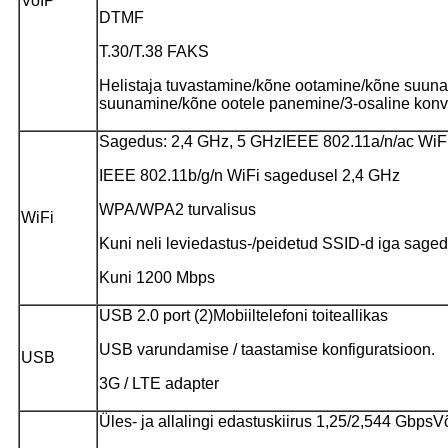
VoIP
DTMF
T.30/T.38 FAKS
Helistaja tuvastamine/kõne ootamine/kõne suun
suunamine/kõne ootele panemine/3-osaline konv
Sagedus: 2,4 GHz, 5 GHz
IEEE 802.11a/n/ac WiF
IEEE 802.11b/g/n WiFi sagedusel 2,4 GHz
WPA/WPA2 turvalisus
WiFi
Kuni neli leviedastus-/peidetud SSID-d iga sage
Kuni 1200 Mbps
USB 2.0 port (2)
Mobiiltelefoni toiteallikas
USB varundamise / taastamise konfiguratsioon.
USB
3G / LTE adapter
Üles- ja allalingi edastuskiirus 1,25/2,544 Gbps
Võ