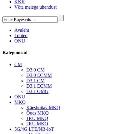
KKK
Võta meiega ühendust
Avaleht
Tooted
ONU
Kategooriad
CM
D3.0 CM
D3.0 ECMM
D3.1 CM
D3.1 ECMM
D3.1 OMG
ONU
MKQ
Käeshoitav MKQ
Õues MKQ
1RU MKQ
2RU MKQ
5G/4G LTE/NB-IoT