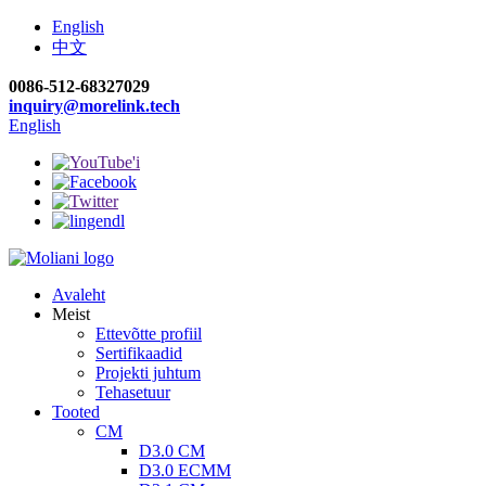
English
中文
0086-512-68327029
inquiry@morelink.tech
English
Avaleht
Meist
Ettevõtte profiil
Sertifikaadid
Projekti juhtum
Tehasetuur
Tooted
CM
D3.0 CM
D3.0 ECMM