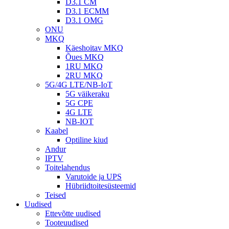
D3.1 CM
D3.1 ECMM
D3.1 OMG
ONU
MKQ
Käeshoitav MKQ
Õues MKQ
1RU MKQ
2RU MKQ
5G/4G LTE/NB-IoT
5G väikeraku
5G CPE
4G LTE
NB-IOT
Kaabel
Optiline kiud
Andur
IPTV
Toitelahendus
Varutoide ja UPS
Hübriidtoitesüsteemid
Teised
Uudised
Ettevõtte uudised
Tooteuudised