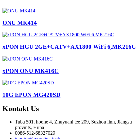
ONU MK414
xPON HGU 2GE+CATV+AX1800 WiFi 6,MK216C
xPON ONU MK416C
10G EPON MG420SD
Kontakt
Us
Tuba 501, hoone 4, Zhuyuani tee 209, Suzhou linn, Jiangsu
provints, Hiina
0086-512-68327029
inquiry@morelink.tech