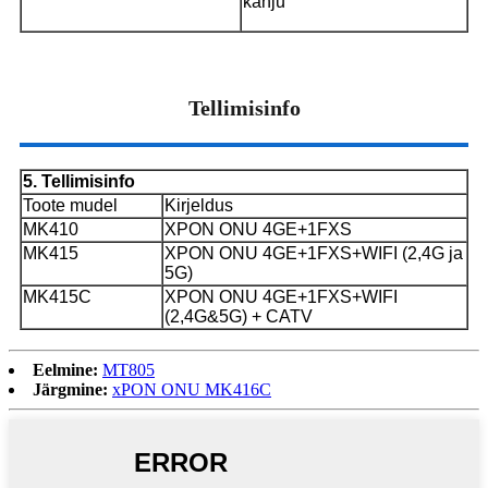
kahju
Tellimisinfo
5. Tellimisinfo
Toote mudel
Kirjeldus
MK410
XPON ONU 4GE+1FXS
MK415
XPON ONU 4GE+1FXS+WIFI (2,4G ja
5G)
MK415C
XPON ONU 4GE+1FXS+WIFI
(2,4G&5G) + CATV
Eelmine:
MT805
Järgmine:
xPON ONU MK416C