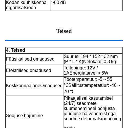
Kodanikuühiskonna
≥60 dB
organisatsioon
Teised
4. Teised
Suurus: 194 * 152 * 32 mm
Füüsikalised omadused
(P * L * K)
Netokaal: 0,3 kg
Toitepinge: 12V /
Elektrilised omadused
1A
Energiatarve: < 6W
Töötemperatuur: -5 ~ 55
℃
Säilitustemperatuur: -40 ~
Keskkonnaalane
Omadused
70 ℃
Pikaajalisel kasutamisel
(24/7) seadmete
kuumenemine
ei põhjusta
jõudluse halvenemist ega
Soojuse hajumine
seadme deformatsiooni ning