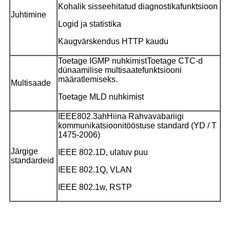
Kohalik sisseehitatud diagnostikafunktsioon
Juhtimine
Logid ja statistika
Kaugvärskendus HTTP kaudu
Toetage IGMP nuhkimist
Toetage CTC-d
dünaamilise multisaatefunktsiooni
määratlemiseks.
Multisaade
Toetage MLD nuhkimist
IEEE802.3ah
Hiina Rahvavabariigi
kommunikatsioonitööstuse standard (YD / T
1475-2006)
Järgige
IEEE 802.1D, ulatuv puu
standardeid
IEEE 802.1Q, VLAN
IEEE 802.1w, RSTP