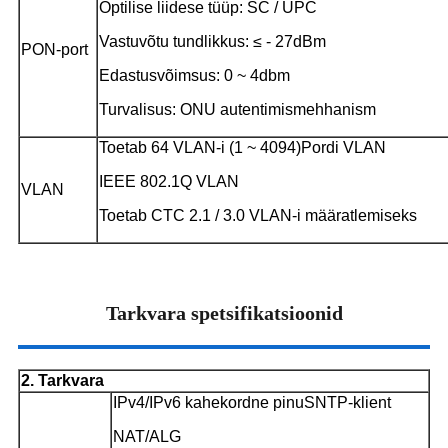
Optilise liidese tüüp: SC / UPC
Vastuvõtu tundlikkus: ≤ - 27dBm
PON-port
Edastusvõimsus: 0 ~ 4dbm
Turvalisus: ONU autentimismehhanism
Toetab 64 VLAN-i (1 ~ 4094)
Pordi VLAN
IEEE 802.1Q VLAN
VLAN
Toetab CTC 2.1 / 3.0 VLAN-i määratlemiseks
Tarkvara spetsifikatsioonid
2. Tarkvara
IPv4/IPv6 kahekordne pinu
SNTP-klient
NAT/ALG