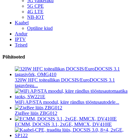
5G väikeraku
5G CPE
4G LTE
NB-IOT
Kaabel
Optiline kiud
Andur
IPTV
Teised
Põhitooted
320W HFC toiteallikas DOCSIS/EuroDOCSIS 3.1
tagavõrgu...
WiFi AP/STA moodul, kiire rändlus tööstusautodele...
ZigBee lüüs ZBG012
ECMM, DOCSIS 3.1, 2xGE, MMCX, DV410IE