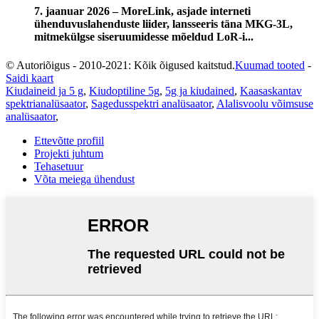
7. jaanuar 2026 – MoreLink, asjade interneti
ühenduvuslahenduste liider, lansseeris täna MKG-3L,
mitmekülgse siseruumidesse mõeldud LoR-i...
© Autoriõigus - 2010-2021: Kõik õigused kaitstud.
Kuumad tooted
-
Saidi kaart
Kiudaineid ja 5 g
,
Kiudoptiline 5g
,
5g ja kiudained
,
Kaasaskantav
spektrianalüsaator
,
Sagedusspektri analüsaator
,
Alalisvoolu võimsuse
analüsaator
,
Ettevõtte profiil
Projekti juhtum
Tehasetuur
Võta meiega ühendust