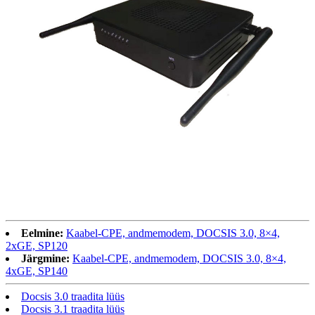
Eelmine:
Kaabel-CPE, andmemodem, DOCSIS 3.0, 8×4,
2xGE, SP120
Järgmine:
Kaabel-CPE, andmemodem, DOCSIS 3.0, 8×4,
4xGE, SP140
Docsis 3.0 traadita lüüs
Docsis 3.1 traadita lüüs