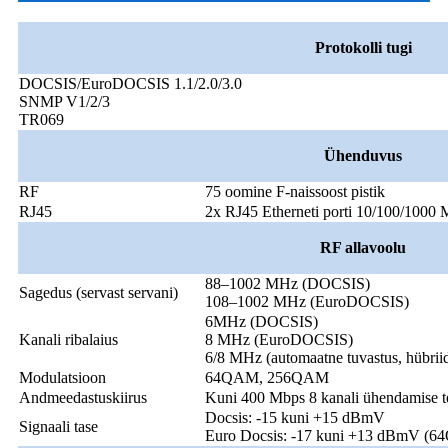
Protokolli tugi
DOCSIS/EuroDOCSIS 1.1/2.0/3.0
SNMP V1/2/3
TR069
Ühenduvus
RF
75 oomine F-naissoost pistik
RJ45
2x RJ45 Etherneti porti 10/100/1000
RF allavoolu
88–1002 MHz (DOCSIS)
Sagedus (servast servani)
108–1002 MHz (EuroDOCSIS)
6MHz (DOCSIS)
Kanali ribalaius
8 MHz (EuroDOCSIS)
6/8 MHz (automaatne tuvastus, hübrii
Modulatsioon
64QAM, 256QAM
Andmeedastuskiirus
Kuni 400 Mbps 8 kanali ühendamise t
Docsis: -15 kuni +15 dBmV
Signaali tase
Euro Docsis: -17 kuni +13 dBmV (