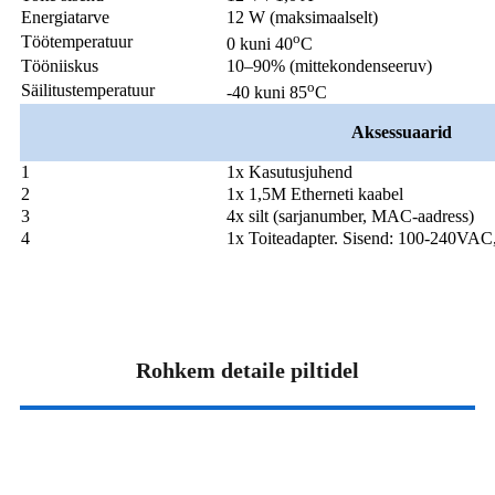
Energiatarve
12 W (maksimaalselt)
o
Töötemperatuur
0 kuni 40
C
Tööniiskus
10–90% (mittekondenseeruv)
o
Säilitustemperatuur
-40 kuni 85
C
Aksessuaarid
1
1x Kasutusjuhend
2
1x 1,5M Etherneti kaabel
3
4x silt (sarjanumber, MAC-aadress)
4
1x Toiteadapter. Sisend: 100-240VA
Rohkem detaile piltidel