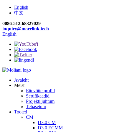
English
中文
0086-512-68327029
inquiry@morelink.tech
English
Avaleht
Meist
Ettevõtte profiil
Sertifikaadid
Projekti juhtum
Tehasetuur
Tooted
CM
D3.0 CM
D3.0 ECMM