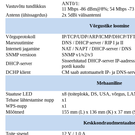
ANT0/1:
Vastuvõtu tundlikkus
11 Mbps -86 dBm@8%; 54 Mbps -
Antenn (ühissagedus)
2x 5dBi välisantenni
Võrgustike loomine
Võrguprotokoll
IP/TCP/UDP/ARP/ICMP/DHCP/TFTP
Marsruutimine
DNS / DHCP server / RIP I ja II
Interneti jagamine
NAT / NAPT / DHCP-server / DNS
SNMP versioon
SNMP v1/v2/v3
Sisseehitatud DHCP-server IP-aadress
DHCP-server
pordi kaudu
DCHP klient
CM saab automaatselt IP- ja DNS-ser
Mehaaniline
Staatuse LED
x8 (toiteplokk, DS, USA, võrgus, L
Tehase lähtestamise nupp
x1
WPS-nupp
x1
Mõõtmed
155 mm (L) x 136 mm (K) x 37 mm (S)
Keskkond
raudmentaaln
Toite sisend
12 V / 1,0 A