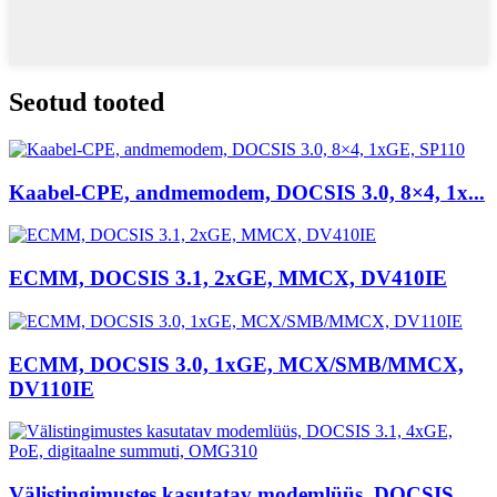
Seotud tooted
Kaabel-CPE, andmemodem, DOCSIS 3.0, 8×4, 1x...
ECMM, DOCSIS 3.1, 2xGE, MMCX, DV410IE
ECMM, DOCSIS 3.0, 1xGE, MCX/SMB/MMCX,
DV110IE
Välistingimustes kasutatav modemlüüs, DOCSIS