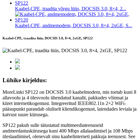
Kaabel-CPE, traadita võrgu lüüs, DOCSIS 3.0, 8×4, 2...
Kaabel-CPE, andmemodem, DOCSIS 3.0, 8×4, 2xGE, S...
Kaabel-CPE, traadita lüüs, DOCSIS 3.0, 8×4, 2xGE, SP122
Lühike kirjeldus:
MoreLinki SP122 on DOCSIS 3.0 kaabelmodem, mis toetab kuni 8
allavoolu ja 4 ülesvoolu ühendatud kanalit, pakkudes võimsat ja
kiiret internetikogemust. Integreeritud IEEE802.11n 2×2 WiFi-
pääsupunkt parandab oluliselt kliendikogemust, laiendades leviala ja
katvust suure kiirusega.
SP122 pakub sulle täiustatud multimeediateenuseid
andmeedastuskiirusega kuni 400 Mbps allalaadimisel ja 108 Mbps
üleslaadimisel, olenevalt sinu kaabelinterneti pakkuja teenusest. See