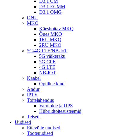
D3.1 CM
D3.1 ECMM
D3.1 OMG
ONU
MKQ
Käeshoitav MKQ
Õues MKQ
1RU MKQ
2RU MKQ
5G/4G LTE/NB-IoT
5G väikeraku
5G CPE
4G LTE
NB-IOT
Kaabel
Optiline kiud
Andur
IPTV
Toitelahendus
Varutoide ja UPS
Hübriidtoitesüsteemid
Teised
Uudised
Ettevõtte uudised
Tooteuudised