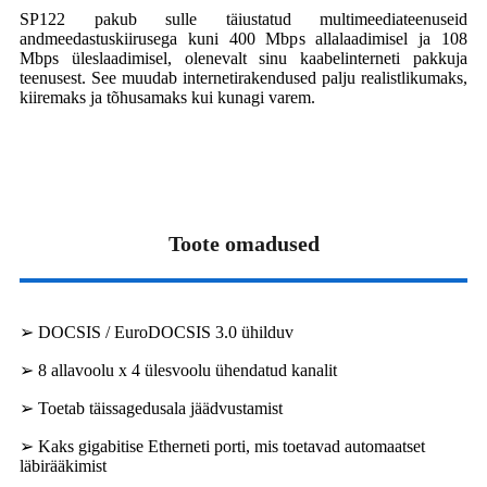
SP122 pakub sulle täiustatud multimeediateenuseid
andmeedastuskiirusega kuni 400 Mbps allalaadimisel ja 108
Mbps üleslaadimisel, olenevalt sinu kaabelinterneti pakkuja
teenusest. See muudab internetirakendused palju realistlikumaks,
kiiremaks ja tõhusamaks kui kunagi varem.
Toote omadused
➢ DOCSIS / EuroDOCSIS 3.0 ühilduv
➢ 8 allavoolu x 4 ülesvoolu ühendatud kanalit
➢ Toetab täissagedusala jäädvustamist
➢ Kaks gigabitise Etherneti porti, mis toetavad automaatset
läbirääkimist