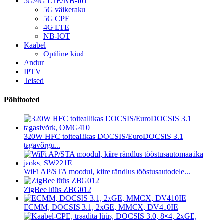
5G/4G LTE/NB-IoT
5G väikeraku
5G CPE
4G LTE
NB-IOT
Kaabel
Optiline kiud
Andur
IPTV
Teised
Põhitooted
320W HFC toiteallikas DOCSIS/EuroDOCSIS 3.1
tagavõrgu...
WiFi AP/STA moodul, kiire rändlus tööstusautodele...
ZigBee lüüs ZBG012
ECMM, DOCSIS 3.1, 2xGE, MMCX, DV410IE