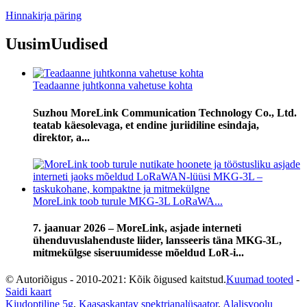
Hinnakirja päring
Uusim
Uudised
Teadaanne juhtkonna vahetuse kohta
Suzhou MoreLink Communication Technology Co., Ltd.
teatab käesolevaga, et endine juriidiline esindaja,
direktor, a...
MoreLink toob turule MKG-3L LoRaWA...
7. jaanuar 2026 – MoreLink, asjade interneti
ühenduvuslahenduste liider, lansseeris täna MKG-3L,
mitmekülgse siseruumidesse mõeldud LoR-i...
© Autoriõigus - 2010-2021: Kõik õigused kaitstud.
Kuumad tooted
-
Saidi kaart
Kiudoptiline 5g
,
Kaasaskantav spektrianalüsaator
,
Alalisvoolu