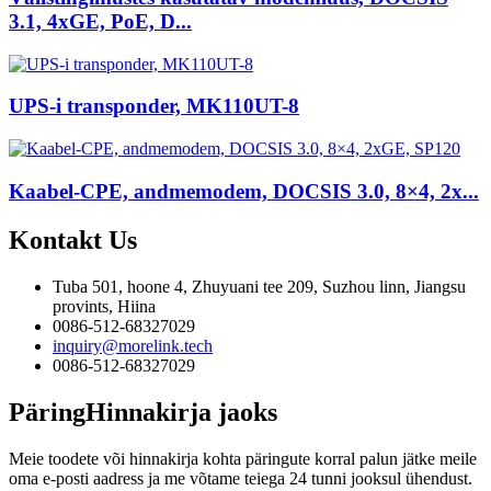
3.1, 4xGE, PoE, D...
UPS-i transponder, MK110UT-8
Kaabel-CPE, andmemodem, DOCSIS 3.0, 8×4, 2x...
Kontakt
Us
Tuba 501, hoone 4, Zhuyuani tee 209, Suzhou linn, Jiangsu
provints, Hiina
0086-512-68327029
inquiry@morelink.tech
0086-512-68327029
Päring
Hinnakirja jaoks
Meie toodete või hinnakirja kohta päringute korral palun jätke meile
oma e-posti aadress ja me võtame teiega 24 tunni jooksul ühendust.