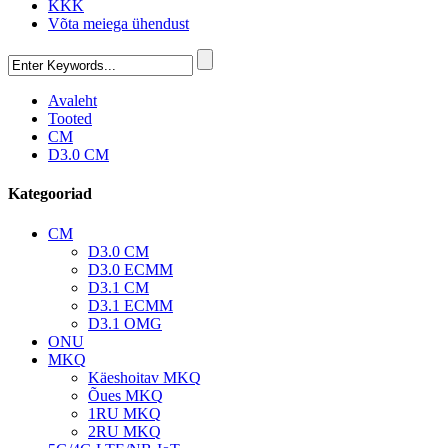
KKK
Võta meiega ühendust
Avaleht
Tooted
CM
D3.0 CM
Kategooriad
CM
D3.0 CM
D3.0 ECMM
D3.1 CM
D3.1 ECMM
D3.1 OMG
ONU
MKQ
Käeshoitav MKQ
Õues MKQ
1RU MKQ
2RU MKQ