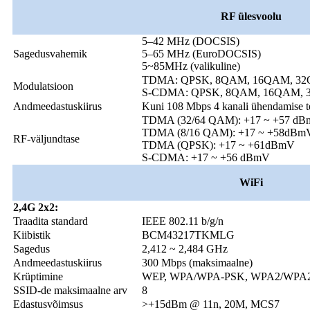
RF ülesvoolu
5–42 MHz (DOCSIS)
Sagedusvahemik
5–65 MHz (EuroDOCSIS)
5~85MHz (valikuline)
TDMA: QPSK, 8QAM, 16QAM, 3
Modulatsioon
S-CDMA: QPSK, 8QAM, 16QAM, 
Andmeedastuskiirus
Kuni 108 Mbps 4 kanali ühendamise t
TDMA (32/64 QAM): +17 ~ +57 d
TDMA (8/16 QAM): +17 ~ +58dBm
RF-väljundtase
TDMA (QPSK): +17 ~ +61dBmV
S-CDMA: +17 ~ +56 dBmV
WiFi
2,4G 2x2:
Traadita standard
IEEE 802.11 b/g/n
Kiibistik
BCM43217TKMLG
Sagedus
2,412 ~ 2,484 GHz
Andmeedastuskiirus
300 Mbps (maksimaalne)
Krüptimine
WEP, WPA/WPA-PSK, WPA2/WPA
SSID-de maksimaalne arv
8
Edastusvõimsus
>+15dBm @ 11n, 20M, MCS7