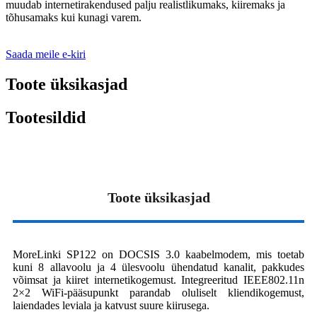
muudab internetirakendused palju realistlikumaks, kiiremaks ja
tõhusamaks kui kunagi varem.
Saada meile e-kiri
Toote üksikasjad
Tootesildid
Toote üksikasjad
MoreLinki SP122 on DOCSIS 3.0 kaabelmodem, mis toetab
kuni 8 allavoolu ja 4 ülesvoolu ühendatud kanalit, pakkudes
võimsat ja kiiret internetikogemust. Integreeritud IEEE802.11n
2×2 WiFi-pääsupunkt parandab oluliselt kliendikogemust,
laiendades leviala ja katvust suure kiirusega.