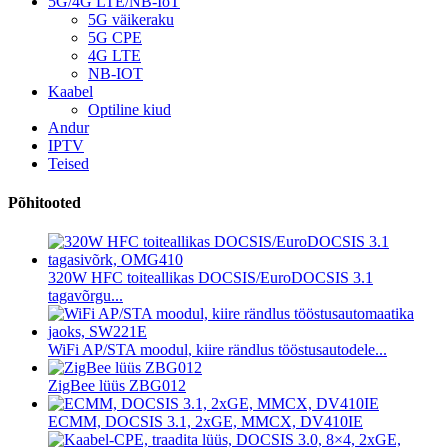
5G/4G LTE/NB-IoT
5G väikeraku
5G CPE
4G LTE
NB-IOT
Kaabel
Optiline kiud
Andur
IPTV
Teised
Põhitooted
320W HFC toiteallikas DOCSIS/EuroDOCSIS 3.1
tagavõrgu...
WiFi AP/STA moodul, kiire rändlus tööstusautodele...
ZigBee lüüs ZBG012
ECMM, DOCSIS 3.1, 2xGE, MMCX, DV410IE