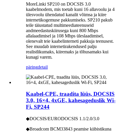
MoreLinki SP210 on DOCSIS 3.0
kaabelmodem, mis toetab kuni 16 allavoolu ja 4
ülesvoolu ühendatud kanalit võimsa ja kiire
internetikogemuse pakkumiseks. SP210 pakub
teile täiustatud multimeediateenuseid
andmeedastuskiirusega kuni 800 Mbps
allalaadimisel ja 108 Mbps üleslaadimisel,
olenevalt teie kaabelinterneti pakkuja teenusest.
See muudab internetirakendused palju
realistlikumaks, kiiremaks ja tõhusamaks kui
kunagi varem.
päring
detail
Kaabel-CPE, traadita lüüs, DOCSIS
3.0, 16×4, 4xGE, kahesageduslik Wi-
Fi, SP244
◆DOCSIS/EURODOCSIS 1.1/2.0/3.0
◆Broadcom BCM33843 peamise kiibistikuna