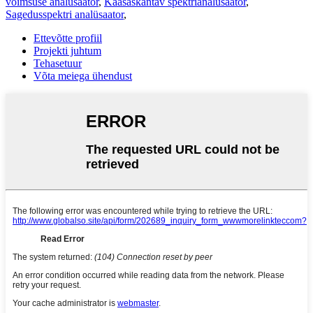
võimsuse analüsaator
,
Kaasaskantav spektrianalüsaator
,
Sagedusspektri analüsaator
,
Ettevõtte profiil
Projekti juhtum
Tehasetuur
Võta meiega ühendust