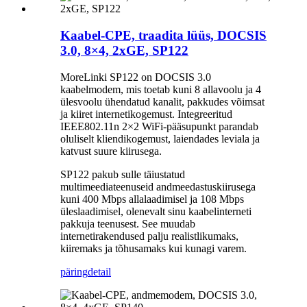
Kaabel-CPE, traadita lüüs, DOCSIS
3.0, 8×4, 2xGE, SP122
MoreLinki SP122 on DOCSIS 3.0
kaabelmodem, mis toetab kuni 8 allavoolu ja 4
ülesvoolu ühendatud kanalit, pakkudes võimsat
ja kiiret internetikogemust. Integreeritud
IEEE802.11n 2×2 WiFi-pääsupunkt parandab
oluliselt kliendikogemust, laiendades leviala ja
katvust suure kiirusega.
SP122 pakub sulle täiustatud
multimeediateenuseid andmeedastuskiirusega
kuni 400 Mbps allalaadimisel ja 108 Mbps
üleslaadimisel, olenevalt sinu kaabelinterneti
pakkuja teenusest. See muudab
internetirakendused palju realistlikumaks,
kiiremaks ja tõhusamaks kui kunagi varem.
päring
detail