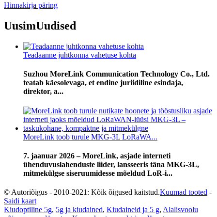
Hinnakirja päring
Uusim
Uudised
Teadaanne juhtkonna vahetuse kohta
Suzhou MoreLink Communication Technology Co., Ltd.
teatab käesolevaga, et endine juriidiline esindaja,
direktor, a...
MoreLink toob turule MKG-3L LoRaWA...
7. jaanuar 2026 – MoreLink, asjade interneti
ühenduvuslahenduste liider, lansseeris täna MKG-3L,
mitmekülgse siseruumidesse mõeldud LoR-i...
© Autoriõigus - 2010-2021: Kõik õigused kaitstud.
Kuumad tooted
-
Saidi kaart
Kiudoptiline 5g
,
5g ja kiudained
,
Kiudaineid ja 5 g
,
Alalisvoolu