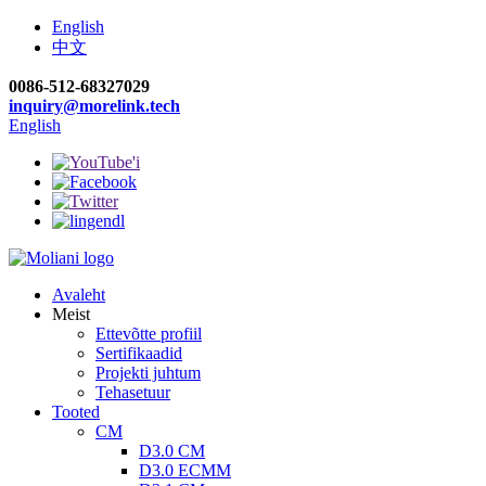
English
中文
0086-512-68327029
inquiry@morelink.tech
English
Avaleht
Meist
Ettevõtte profiil
Sertifikaadid
Projekti juhtum
Tehasetuur
Tooted
CM
D3.0 CM
D3.0 ECMM