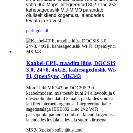
võtta 960 Mbps. Integreeritud 802.11ac 2×2
kahesageduslik MU-MIMO parandab
oluliselt kliendikogemust, laiendades
leviala ja katvust.
päring
detail
Kaabel-CPE, traadita lüüs, DOCSIS
3.0, 24×8, 4xGE, kahesageduslik Wi-
Fi, OpenSync, MK343
MoreLinki MK343 on DOCSIS 3.0
kaabelmodem, mis toetab kuni 24 allavoolu ja 8
ülesvoolu ühendatud kanalit, pakkudes võimsat
ja kiiret internetikogemust. Integreeritud kahe
sagedusalaga IEEE802.11ac 2×2 WiFi
pääsupunkt parandab oluliselt kliendikogemust,
laiendades leviala ja leviala suure kiirusega.
MK343 pakub sulle täiustatud