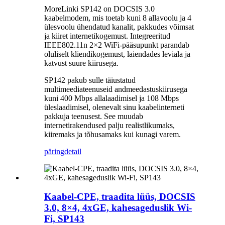
MoreLinki SP142 on DOCSIS 3.0
kaabelmodem, mis toetab kuni 8 allavoolu ja 4
ülesvoolu ühendatud kanalit, pakkudes võimsat
ja kiiret internetikogemust. Integreeritud
IEEE802.11n 2×2 WiFi-pääsupunkt parandab
oluliselt kliendikogemust, laiendades leviala ja
katvust suure kiirusega.
SP142 pakub sulle täiustatud
multimeediateenuseid andmeedastuskiirusega
kuni 400 Mbps allalaadimisel ja 108 Mbps
üleslaadimisel, olenevalt sinu kaabelinterneti
pakkuja teenusest. See muudab
internetirakendused palju realistlikumaks,
kiiremaks ja tõhusamaks kui kunagi varem.
päring
detail
Kaabel-CPE, traadita lüüs, DOCSIS
3.0, 8×4, 4xGE, kahesageduslik Wi-
Fi, SP143