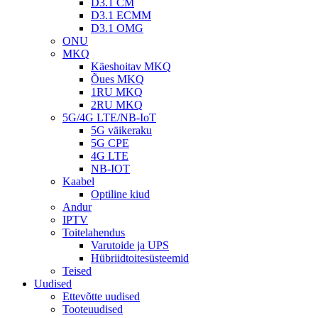
D3.1 CM
D3.1 ECMM
D3.1 OMG
ONU
MKQ
Käeshoitav MKQ
Õues MKQ
1RU MKQ
2RU MKQ
5G/4G LTE/NB-IoT
5G väikeraku
5G CPE
4G LTE
NB-IOT
Kaabel
Optiline kiud
Andur
IPTV
Toitelahendus
Varutoide ja UPS
Hübriidtoitesüsteemid
Teised
Uudised
Ettevõtte uudised
Tooteuudised