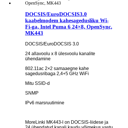
DOCSIS/EuroDOCSIS3.0
kaabelmodem kahesagedusliku Wi-
Fi-ga, Intel Puma 6 24×8, OpenSync,
MK443
DOCSIS/EuroDOCSIS 3.0
24 allavoolu x 8 ülesvoolu kanalite
ühendamine
802.11ac 2×2 samaaegne kahe
sagedusribaga 2,4+5 GHz WiFi
Mitu SSID-d
SNMP
IPv6 marsruutimine
MoreLinki MK443-l on DOCSIS-liidese ja
24 ühendatud kanali kaudu võimekus vastu