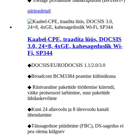
◆ Toetage privaatsuse baaskrüptimist (BPI/BPI+)
päring
detail
Kaabel-CPE, traadita lüüs, DOCSIS
3.0, 24×8, 4xGE, kahesageduslik Wi-
Fi, SP344
◆DOCSIS/EURODOCSIS 1.1/2.0/3.0
◆Broadcom BCM3384 peamise kiibistikuna
◆ Riistvaraline pakettide töötlemise kiirendi,
väike protsessori tarbimine, suur pakettide
läbilaskevõime
◆Kuni 24 allavoolu ja 8 ülesvoolu kanali
ühendamine
◆Täissageduse püüdmine (FBC), DS-sagedus ei
pea olema külgnev