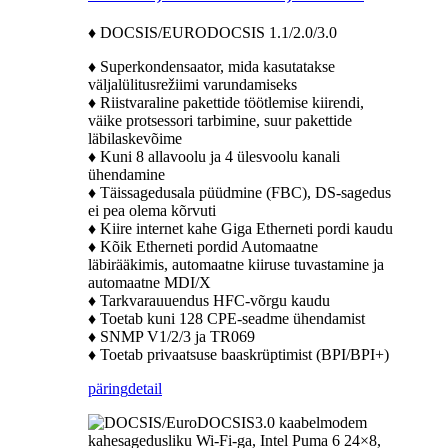
♦ DOCSIS/EURODOCSIS 1.1/2.0/3.0
♦ Superkondensaator, mida kasutatakse
väljalülitusrežiimi varundamiseks
♦ Riistvaraline pakettide töötlemise kiirendi,
väike protsessori tarbimine, suur pakettide
läbilaskevõime
♦ Kuni 8 allavoolu ja 4 ülesvoolu kanali
ühendamine
♦ Täissagedusala püüdmine (FBC), DS-sagedus
ei pea olema kõrvuti
♦ Kiire internet kahe Giga Etherneti pordi kaudu
♦ Kõik Etherneti pordid Automaatne
läbirääkimis, automaatne kiiruse tuvastamine ja
automaatne MDI/X
♦ Tarkvarauuendus HFC-võrgu kaudu
♦ Toetab kuni 128 CPE-seadme ühendamist
♦ SNMP V1/2/3 ja TR069
♦ Toetab privaatsuse baaskrüptimist (BPI/BPI+)
päring
detail