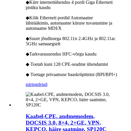
◆Kiire internetiühendus 4 pordi Giga Etherneti
pistiku kaudu
◆Kõik Etherneti pordid Automaatne
läbirääkimis, automaatne kiiruse tuvastamine ja
automaatne MDI/X
◆Suure jõudlusega 802.11n 2.4GHz ja 802.11ac
5GHz samaaegselt
◆Tarkvarauuendus HFC-võrgu kaudu
◆ Toetab kuni 128 CPE-seadme ühendamist
◆ Toetage privaatsuse baaskrüptimist (BPI/BPI+)
päring
detail
Kaabel-CPE, andmemodem,
DOCSIS 3.0, 8×4, 2×GE, VPN,
KEPCO, häire saatmine, SP120C