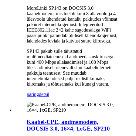
MoreLinki SP143 on DOCSIS 3.0
kaabelmodem, mis toetab kuni 8 allavoolu ja 4
ülesvoolu ühendatud kanalit, pakkudes võimsat
ja kiiret internetikogemust. Integreeritud
IEEE802.11ac 2×2 kahe sagedusalaga WiFi
pääsupunkt parandab oluliselt kliendikogemust,
laiendades leviala ja katvust suure kiirusega.
SP143 pakub sulle täiustatud
multimeediateenuseid andmeedastuskiirusega
kuni 400 Mbps allalaadimisel ja 108 Mbps
üleslaadimisel, olenevalt sinu kaabelinterneti
pakkuja teenusest. See muudab
internetirakendused palju realistlikumaks,
kiiremaks ja tõhusamaks kui kunagi varem.
päring
detail
Kaabel-CPE, andmemodem,
DOCSIS 3.0, 16×4, 1xGE, SP210