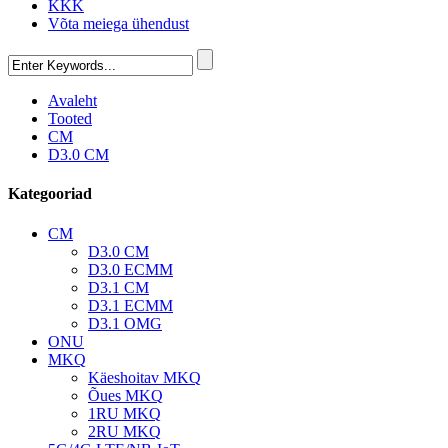
KKK
Võta meiega ühendust
Avaleht
Tooted
CM
D3.0 CM
Kategooriad
CM
D3.0 CM
D3.0 ECMM
D3.1 CM
D3.1 ECMM
D3.1 OMG
ONU
MKQ
Käeshoitav MKQ
Õues MKQ
1RU MKQ
2RU MKQ