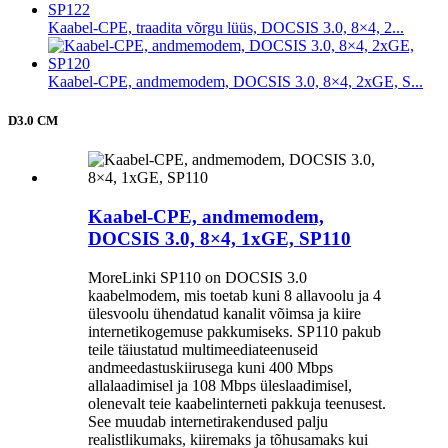
Kaabel-CPE, traadita võrgu lüüs, DOCSIS 3.0, 8×4, 2...
Kaabel-CPE, andmemodem, DOCSIS 3.0, 8×4, 2xGE, S...
D3.0 CM
Kaabel-CPE, andmemodem,
DOCSIS 3.0, 8×4, 1xGE, SP110
MoreLinki SP110 on DOCSIS 3.0
kaabelmodem, mis toetab kuni 8 allavoolu ja 4
ülesvoolu ühendatud kanalit võimsa ja kiire
internetikogemuse pakkumiseks. SP110 pakub
teile täiustatud multimeediateenuseid
andmeedastuskiirusega kuni 400 Mbps
allalaadimisel ja 108 Mbps üleslaadimisel,
olenevalt teie kaabelinterneti pakkuja teenusest.
See muudab internetirakendused palju
realistlikumaks, kiiremaks ja tõhusamaks kui