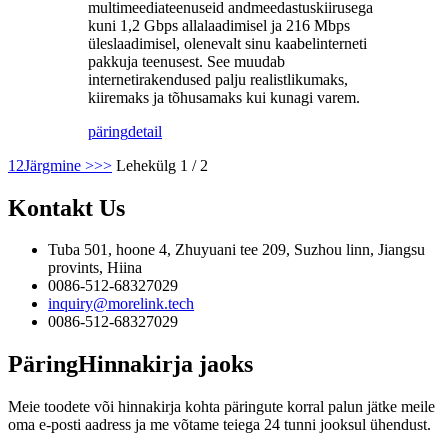
multimeediateenuseid andmeedastuskiirusega
kuni 1,2 Gbps allalaadimisel ja 216 Mbps
üleslaadimisel, olenevalt sinu kaabelinterneti
pakkuja teenusest. See muudab
internetirakendused palju realistlikumaks,
kiiremaks ja tõhusamaks kui kunagi varem.
päring
detail
1
2
Järgmine >
>>
Lehekülg 1 / 2
Kontakt
Us
Tuba 501, hoone 4, Zhuyuani tee 209, Suzhou linn, Jiangsu
provints, Hiina
0086-512-68327029
inquiry@morelink.tech
0086-512-68327029
Päring
Hinnakirja jaoks
Meie toodete või hinnakirja kohta päringute korral palun jätke meile
oma e-posti aadress ja me võtame teiega 24 tunni jooksul ühendust.