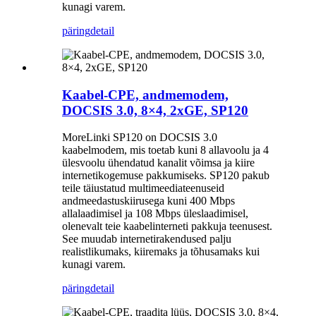
kunagi varem.
päring
detail
Kaabel-CPE, andmemodem,
DOCSIS 3.0, 8×4, 2xGE, SP120
MoreLinki SP120 on DOCSIS 3.0
kaabelmodem, mis toetab kuni 8 allavoolu ja 4
ülesvoolu ühendatud kanalit võimsa ja kiire
internetikogemuse pakkumiseks. SP120 pakub
teile täiustatud multimeediateenuseid
andmeedastuskiirusega kuni 400 Mbps
allalaadimisel ja 108 Mbps üleslaadimisel,
olenevalt teie kaabelinterneti pakkuja teenusest.
See muudab internetirakendused palju
realistlikumaks, kiiremaks ja tõhusamaks kui
kunagi varem.
päring
detail