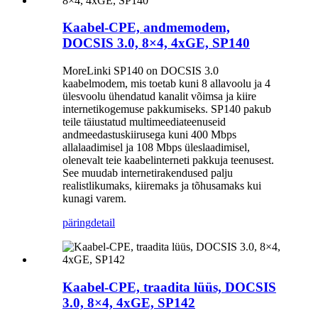
Kaabel-CPE, andmemodem,
DOCSIS 3.0, 8×4, 4xGE, SP140
MoreLinki SP140 on DOCSIS 3.0
kaabelmodem, mis toetab kuni 8 allavoolu ja 4
ülesvoolu ühendatud kanalit võimsa ja kiire
internetikogemuse pakkumiseks. SP140 pakub
teile täiustatud multimeediateenuseid
andmeedastuskiirusega kuni 400 Mbps
allalaadimisel ja 108 Mbps üleslaadimisel,
olenevalt teie kaabelinterneti pakkuja teenusest.
See muudab internetirakendused palju
realistlikumaks, kiiremaks ja tõhusamaks kui
kunagi varem.
päring
detail
Kaabel-CPE, traadita lüüs, DOCSIS
3.0, 8×4, 4xGE, SP142