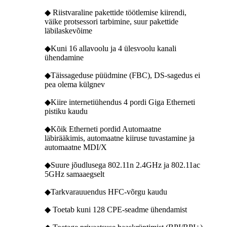
◆ Riistvaraline pakettide töötlemise kiirendi,
väike protsessori tarbimine, suur pakettide
läbilaskevõime
◆Kuni 16 allavoolu ja 4 ülesvoolu kanali
ühendamine
◆Täissageduse püüdmine (FBC), DS-sagedus ei
pea olema külgnev
◆Kiire internetiühendus 4 pordi Giga Etherneti
pistiku kaudu
◆Kõik Etherneti pordid Automaatne
läbirääkimis, automaatne kiiruse tuvastamine ja
automaatne MDI/X
◆Suure jõudlusega 802.11n 2.4GHz ja 802.11ac
5GHz samaaegselt
◆Tarkvarauuendus HFC-võrgu kaudu
◆ Toetab kuni 128 CPE-seadme ühendamist