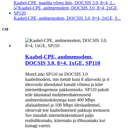
Kaabel-CPE, traadita võrgu lüüs, DOCSIS 3.0, 8×4, 2...
Kaabel-CPE, andmemodem, DOCSIS 3.0, 8×4, 2xGE, S...
CM
Kaabel-CPE, andmemodem,
DOCSIS 3.0, 8×4, 1xGE, SP110
MoreLinki SP110 on DOCSIS 3.0
kaabelmodem, mis toetab kuni 8 allavoolu ja 4
ülesvoolu ühendatud kanalit võimsa ja kiire
internetikogemuse pakkumiseks. SP110 pakub
teile täiustatud multimeediateenuseid
andmeedastuskiirusega kuni 400 Mbps
allalaadimisel ja 108 Mbps üleslaadimisel,
olenevalt teie kaabelinterneti pakkuja teenusest.
See muudab internetirakendused palju
realistlikumaks, kiiremaks ja tõhusamaks kui
kunagi varem.