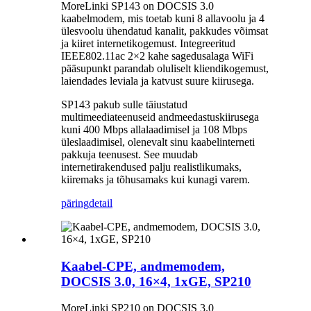
MoreLinki SP143 on DOCSIS 3.0
kaabelmodem, mis toetab kuni 8 allavoolu ja 4
ülesvoolu ühendatud kanalit, pakkudes võimsat
ja kiiret internetikogemust. Integreeritud
IEEE802.11ac 2×2 kahe sagedusalaga WiFi
pääsupunkt parandab oluliselt kliendikogemust,
laiendades leviala ja katvust suure kiirusega.
SP143 pakub sulle täiustatud
multimeediateenuseid andmeedastuskiirusega
kuni 400 Mbps allalaadimisel ja 108 Mbps
üleslaadimisel, olenevalt sinu kaabelinterneti
pakkuja teenusest. See muudab
internetirakendused palju realistlikumaks,
kiiremaks ja tõhusamaks kui kunagi varem.
päring
detail
Kaabel-CPE, andmemodem,
DOCSIS 3.0, 16×4, 1xGE, SP210
MoreLinki SP210 on DOCSIS 3.0