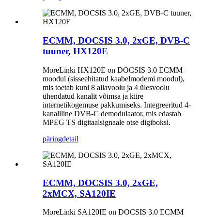
ECMM, DOCSIS 3.0, 2xGE, DVB-C
tuuner, HX120E
MoreLinki HX120E on DOCSIS 3.0 ECMM
moodul (sisseehitatud kaabelmodemi moodul),
mis toetab kuni 8 allavoolu ja 4 ülesvoolu
ühendatud kanalit võimsa ja kiire
internetikogemuse pakkumiseks. Integreeritud 4-
kanaliline DVB-C demodulaator, mis edastab
MPEG TS digitaalsignaale otse digiboksi.
päring
detail
ECMM, DOCSIS 3.0, 2xGE,
2xMCX, SA120IE
MoreLinki SA120IE on DOCSIS 3.0 ECMM