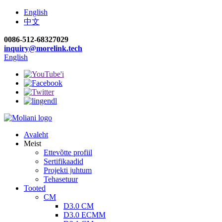
English
中文
0086-512-68327029
inquiry@morelink.tech
English
Avaleht
Meist
Ettevõtte profiil
Sertifikaadid
Projekti juhtum
Tehasetuur
Tooted
CM
D3.0 CM
D3.0 ECMM