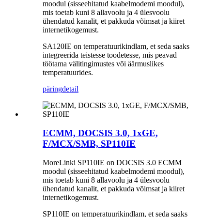
moodul (sisseehitatud kaabelmodemi moodul),
mis toetab kuni 8 allavoolu ja 4 ülesvoolu
ühendatud kanalit, et pakkuda võimsat ja kiiret
internetikogemust.
SA120IE on temperatuurikindlam, et seda saaks
integreerida teistesse toodetesse, mis peavad
töötama välitingimustes või äärmuslikes
temperatuurides.
päring
detail
ECMM, DOCSIS 3.0, 1xGE,
F/MCX/SMB, SP110IE
MoreLinki SP110IE on DOCSIS 3.0 ECMM
moodul (sisseehitatud kaabelmodemi moodul),
mis toetab kuni 8 allavoolu ja 4 ülesvoolu
ühendatud kanalit, et pakkuda võimsat ja kiiret
internetikogemust.
SP110IE on temperatuurikindlam, et seda saaks