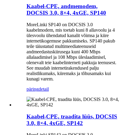
Kaabel-CPE, andmemodem,
DOCSIS 3.0, 8×4, 4xGE, SP140
MoreLinki SP140 on DOCSIS 3.0
kaabelmodem, mis toetab kuni 8 allavoolu ja 4
ülesvoolu ühendatud kanalit võimsa ja kiire
internetikogemuse pakkumiseks. SP140 pakub
teile täiustatud multimeediateenuseid
andmeedastuskiirusega kuni 400 Mbps
allalaadimisel ja 108 Mbps üleslaadimisel,
olenevalt teie kaabelinterneti pakkuja teenusest.
See muudab internetirakendused palju
realistlikumaks, kiiremaks ja tõhusamaks kui
kunagi varem.
päring
detail
Kaabel-CPE, traadita lüüs, DOCSIS
3.0, 8×4, 4xGE, SP142
MoreLinki SP142 on DOCSIS 3.0