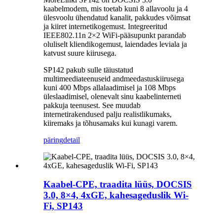
kaabelmodem, mis toetab kuni 8 allavoolu ja 4
ülesvoolu ühendatud kanalit, pakkudes võimsat
ja kiiret internetikogemust. Integreeritud
IEEE802.11n 2×2 WiFi-pääsupunkt parandab
oluliselt kliendikogemust, laiendades leviala ja
katvust suure kiirusega.
SP142 pakub sulle täiustatud
multimeediateenuseid andmeedastuskiirusega
kuni 400 Mbps allalaadimisel ja 108 Mbps
üleslaadimisel, olenevalt sinu kaabelinterneti
pakkuja teenusest. See muudab
internetirakendused palju realistlikumaks,
kiiremaks ja tõhusamaks kui kunagi varem.
päring
detail
Kaabel-CPE, traadita lüüs, DOCSIS
3.0, 8×4, 4xGE, kahesageduslik Wi-
Fi, SP143