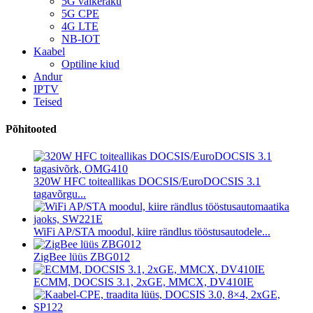
5G väikeraku
5G CPE
4G LTE
NB-IOT
Kaabel
Optiline kiud
Andur
IPTV
Teised
Põhitooted
320W HFC toiteallikas DOCSIS/EuroDOCSIS 3.1
tagavõrgu...
WiFi AP/STA moodul, kiire rändlus tööstusautodele...
ZigBee lüüs ZBG012
ECMM, DOCSIS 3.1, 2xGE, MMCX, DV410IE