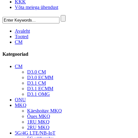
KKK
Võta meiega ühendust
Avaleht
Tooted
CM
Kategooriad
CM
D3.0 CM
D3.0 ECMM
D3.1 CM
D3.1 ECMM
D3.1 OMG
ONU
MKQ
Käeshoitav MKQ
Õues MKQ
1RU MKQ
2RU MKQ
5G/4G LTE/NB-IoT