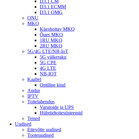
D3.1 CM
D3.1 ECMM
D3.1 OMG
ONU
MKQ
Käeshoitav MKQ
Õues MKQ
1RU MKQ
2RU MKQ
5G/4G LTE/NB-IoT
5G väikeraku
5G CPE
4G LTE
NB-IOT
Kaabel
Optiline kiud
Andur
IPTV
Toitelahendus
Varutoide ja UPS
Hübriidtoitesüsteemid
Teised
Uudised
Ettevõtte uudised
Tooteuudised