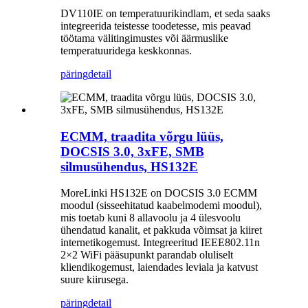
DV110IE on temperatuurikindlam, et seda saaks
integreerida teistesse toodetesse, mis peavad
töötama välitingimustes või äärmuslike
temperatuuridega keskkonnas.
päring
detail
ECMM, traadita võrgu lüüs,
DOCSIS 3.0, 3xFE, SMB
silmusühendus, HS132E
MoreLinki HS132E on DOCSIS 3.0 ECMM
moodul (sisseehitatud kaabelmodemi moodul),
mis toetab kuni 8 allavoolu ja 4 ülesvoolu
ühendatud kanalit, et pakkuda võimsat ja kiiret
internetikogemust. Integreeritud IEEE802.11n
2×2 WiFi pääsupunkt parandab oluliselt
kliendikogemust, laiendades leviala ja katvust
suure kiirusega.
päring
detail