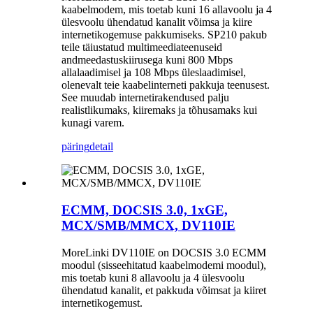
kaabelmodem, mis toetab kuni 16 allavoolu ja 4
ülesvoolu ühendatud kanalit võimsa ja kiire
internetikogemuse pakkumiseks. SP210 pakub
teile täiustatud multimeediateenuseid
andmeedastuskiirusega kuni 800 Mbps
allalaadimisel ja 108 Mbps üleslaadimisel,
olenevalt teie kaabelinterneti pakkuja teenusest.
See muudab internetirakendused palju
realistlikumaks, kiiremaks ja tõhusamaks kui
kunagi varem.
päring
detail
ECMM, DOCSIS 3.0, 1xGE,
MCX/SMB/MMCX, DV110IE
MoreLinki DV110IE on DOCSIS 3.0 ECMM
moodul (sisseehitatud kaabelmodemi moodul),
mis toetab kuni 8 allavoolu ja 4 ülesvoolu
ühendatud kanalit, et pakkuda võimsat ja kiiret
internetikogemust.