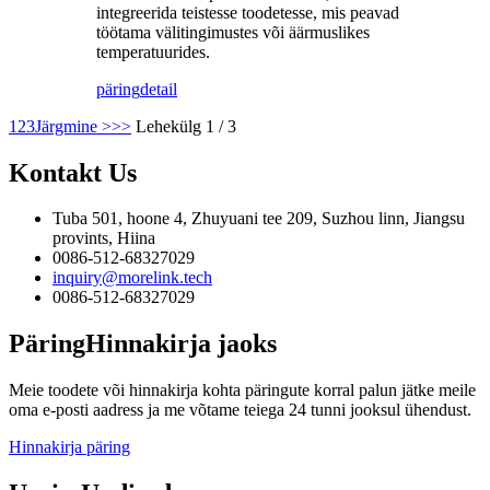
integreerida teistesse toodetesse, mis peavad
töötama välitingimustes või äärmuslikes
temperatuurides.
päring
detail
1
2
3
Järgmine >
>>
Lehekülg 1 / 3
Kontakt
Us
Tuba 501, hoone 4, Zhuyuani tee 209, Suzhou linn, Jiangsu
provints, Hiina
0086-512-68327029
inquiry@morelink.tech
0086-512-68327029
Päring
Hinnakirja jaoks
Meie toodete või hinnakirja kohta päringute korral palun jätke meile
oma e-posti aadress ja me võtame teiega 24 tunni jooksul ühendust.
Hinnakirja päring