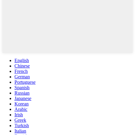
English
Chinese
French
German
Portuguese
Spanish
Russian
Japanese
Korean
Arabic
Irish
Greek
Turkish
Italian