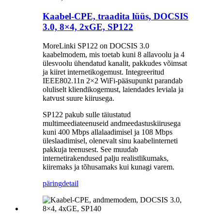
Kaabel-CPE, traadita lüüs, DOCSIS
3.0, 8×4, 2xGE, SP122
MoreLinki SP122 on DOCSIS 3.0
kaabelmodem, mis toetab kuni 8 allavoolu ja 4
ülesvoolu ühendatud kanalit, pakkudes võimsat
ja kiiret internetikogemust. Integreeritud
IEEE802.11n 2×2 WiFi-pääsupunkt parandab
oluliselt kliendikogemust, laiendades leviala ja
katvust suure kiirusega.
SP122 pakub sulle täiustatud
multimeediateenuseid andmeedastuskiirusega
kuni 400 Mbps allalaadimisel ja 108 Mbps
üleslaadimisel, olenevalt sinu kaabelinterneti
pakkuja teenusest. See muudab
internetirakendused palju realistlikumaks,
kiiremaks ja tõhusamaks kui kunagi varem.
päring
detail