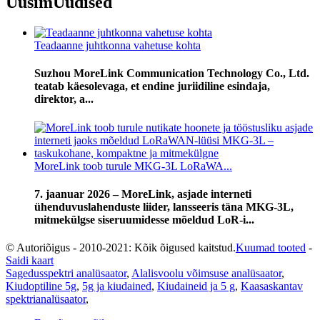
Uusim
Uudised
Teadaanne juhtkonna vahetuse kohta
Suzhou MoreLink Communication Technology Co., Ltd.
teatab käesolevaga, et endine juriidiline esindaja,
direktor, a...
MoreLink toob turule MKG-3L LoRaWA...
7. jaanuar 2026 – MoreLink, asjade interneti
ühenduvuslahenduste liider, lansseeris täna MKG-3L,
mitmekülgse siseruumidesse mõeldud LoR-i...
© Autoriõigus - 2010-2021: Kõik õigused kaitstud.
Kuumad tooted
-
Saidi kaart
Sagedusspektri analüsaator
,
Alalisvoolu võimsuse analüsaator
,
Kiudoptiline 5g
,
5g ja kiudained
,
Kiudaineid ja 5 g
,
Kaasaskantav
spektrianalüsaator
,