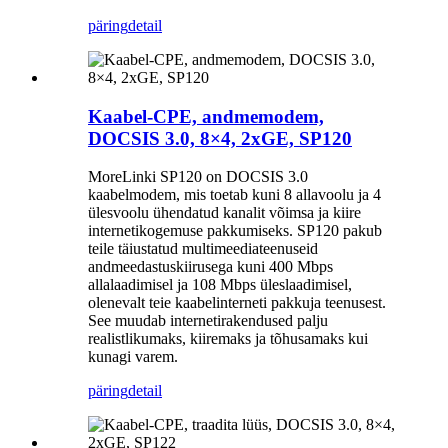
päring
detail
Kaabel-CPE, andmemodem,
DOCSIS 3.0, 8×4, 2xGE, SP120
MoreLinki SP120 on DOCSIS 3.0
kaabelmodem, mis toetab kuni 8 allavoolu ja 4
ülesvoolu ühendatud kanalit võimsa ja kiire
internetikogemuse pakkumiseks. SP120 pakub
teile täiustatud multimeediateenuseid
andmeedastuskiirusega kuni 400 Mbps
allalaadimisel ja 108 Mbps üleslaadimisel,
olenevalt teie kaabelinterneti pakkuja teenusest.
See muudab internetirakendused palju
realistlikumaks, kiiremaks ja tõhusamaks kui
kunagi varem.
päring
detail