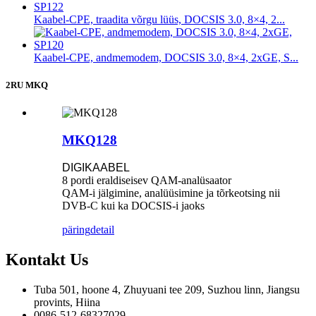
Kaabel-CPE, traadita võrgu lüüs, DOCSIS 3.0, 8×4, 2...
Kaabel-CPE, andmemodem, DOCSIS 3.0, 8×4, 2xGE, S...
2RU MKQ
MKQ128
DIGIKAABEL
8 pordi eraldiseisev QAM-analüsaator
QAM-i jälgimine, analüüsimine ja tõrkeotsing nii
DVB-C kui ka DOCSIS-i jaoks
päring
detail
Kontakt
Us
Tuba 501, hoone 4, Zhuyuani tee 209, Suzhou linn, Jiangsu
provints, Hiina
0086-512-68327029