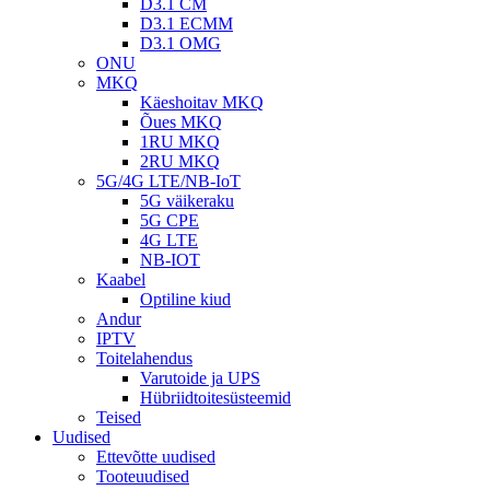
D3.1 CM
D3.1 ECMM
D3.1 OMG
ONU
MKQ
Käeshoitav MKQ
Õues MKQ
1RU MKQ
2RU MKQ
5G/4G LTE/NB-IoT
5G väikeraku
5G CPE
4G LTE
NB-IOT
Kaabel
Optiline kiud
Andur
IPTV
Toitelahendus
Varutoide ja UPS
Hübriidtoitesüsteemid
Teised
Uudised
Ettevõtte uudised
Tooteuudised