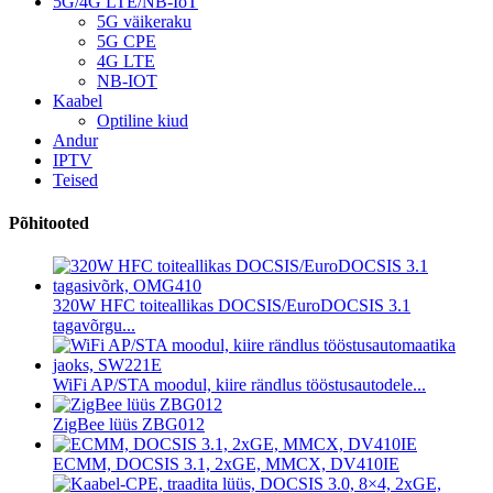
5G/4G LTE/NB-IoT
5G väikeraku
5G CPE
4G LTE
NB-IOT
Kaabel
Optiline kiud
Andur
IPTV
Teised
Põhitooted
320W HFC toiteallikas DOCSIS/EuroDOCSIS 3.1
tagavõrgu...
WiFi AP/STA moodul, kiire rändlus tööstusautodele...
ZigBee lüüs ZBG012
ECMM, DOCSIS 3.1, 2xGE, MMCX, DV410IE