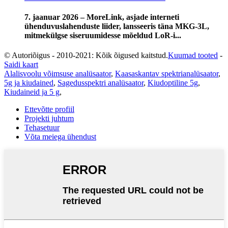
7. jaanuar 2026 – MoreLink, asjade interneti
ühenduvuslahenduste liider, lansseeris täna MKG-3L,
mitmekülgse siseruumidesse mõeldud LoR-i...
© Autoriõigus - 2010-2021: Kõik õigused kaitstud.
Kuumad tooted
-
Saidi kaart
Alalisvoolu võimsuse analüsaator
,
Kaasaskantav spektrianalüsaator
,
5g ja kiudained
,
Sagedusspektri analüsaator
,
Kiudoptiline 5g
,
Kiudaineid ja 5 g
,
Ettevõtte profiil
Projekti juhtum
Tehasetuur
Võta meiega ühendust