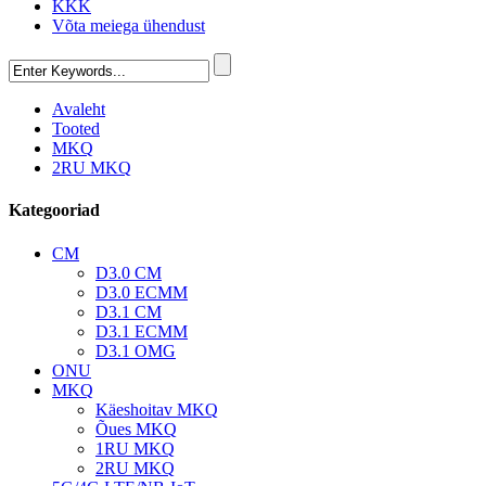
KKK
Võta meiega ühendust
Avaleht
Tooted
MKQ
2RU MKQ
Kategooriad
CM
D3.0 CM
D3.0 ECMM
D3.1 CM
D3.1 ECMM
D3.1 OMG
ONU
MKQ
Käeshoitav MKQ
Õues MKQ
1RU MKQ
2RU MKQ