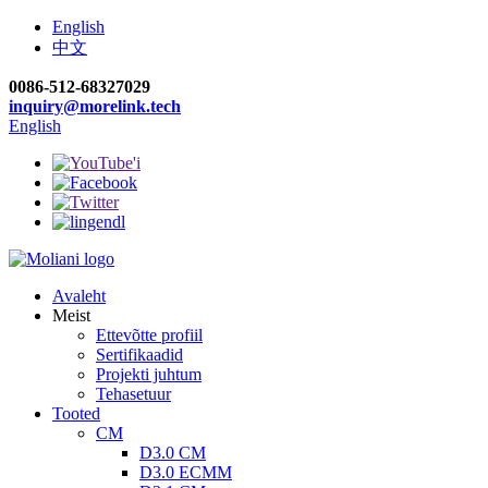
English
中文
0086-512-68327029
inquiry@morelink.tech
English
Avaleht
Meist
Ettevõtte profiil
Sertifikaadid
Projekti juhtum
Tehasetuur
Tooted
CM
D3.0 CM
D3.0 ECMM