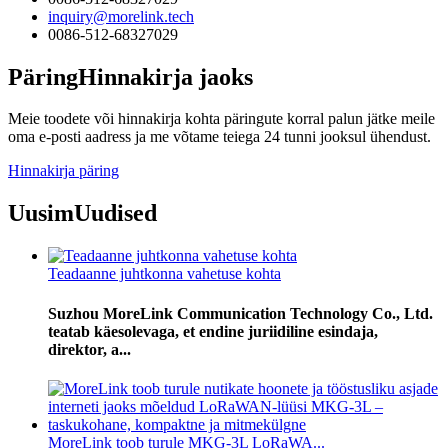
inquiry@morelink.tech
0086-512-68327029
Päring
Hinnakirja jaoks
Meie toodete või hinnakirja kohta päringute korral palun jätke meile
oma e-posti aadress ja me võtame teiega 24 tunni jooksul ühendust.
Hinnakirja päring
Uusim
Uudised
Teadaanne juhtkonna vahetuse kohta
Suzhou MoreLink Communication Technology Co., Ltd.
teatab käesolevaga, et endine juriidiline esindaja,
direktor, a...
MoreLink toob turule MKG-3L LoRaWA...