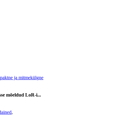
sse mõeldud LoR-i...
dained
,