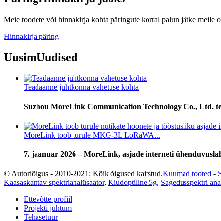
Meie toodete või hinnakirja kohta päringute korral palun jätke meile 
Hinnakirja päring
Uusim
Uudised
Teadaanne juhtkonna vahetuse kohta
Suzhou MoreLink Communication Technology Co., Ltd. teatab 
MoreLink toob turule MKG-3L LoRaWA...
7. jaanuar 2026 – MoreLink, asjade interneti ühenduvusla
© Autoriõigus - 2010-2021: Kõik õigused kaitstud.
Kuumad tooted
-
S
Kaasaskantav spektrianalüsaator
,
Kiudoptiline 5g
,
Sagedusspektri ana
Ettevõtte profiil
Projekti juhtum
Tehasetuur