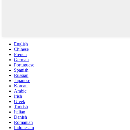
English
Chinese
French
German
Portuguese
Spanish
Russian
Japanese
Korean
Arabic
Irish
Greek
Turkish
Italian
Danish
Romanian
Indonesian