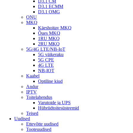
D3.1 CM
D3.1 ECMM
D3.1 OMG
ONU
MKQ
Käeshoitav MKQ
Õues MKQ
1RU MKQ
2RU MKQ
5G/4G LTE/NB-IoT
5G väikeraku
5G CPE
4G LTE
NB-IOT
Kaabel
Optiline kiud
Andur
IPTV
Toitelahendus
Varutoide ja UPS
Hübriidtoitesüsteemid
Teised
Uudised
Ettevõtte uudised
Tooteuudised