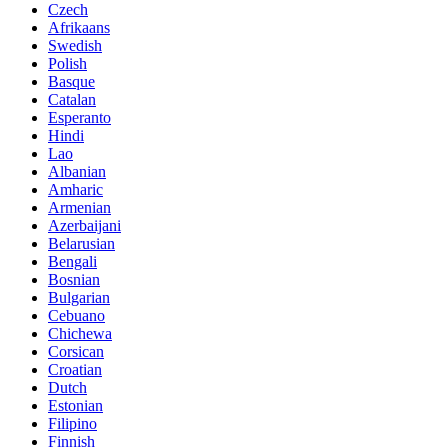
Czech
Afrikaans
Swedish
Polish
Basque
Catalan
Esperanto
Hindi
Lao
Albanian
Amharic
Armenian
Azerbaijani
Belarusian
Bengali
Bosnian
Bulgarian
Cebuano
Chichewa
Corsican
Croatian
Dutch
Estonian
Filipino
Finnish