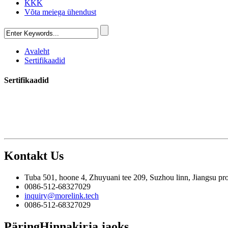
KKK
Võta meiega ühendust
Avaleht
Sertifikaadid
Sertifikaadid
Kontakt
Us
Tuba 501, hoone 4, Zhuyuani tee 209, Suzhou linn, Jiangsu pro
0086-512-68327029
inquiry@morelink.tech
0086-512-68327029
Päring
Hinnakirja jaoks