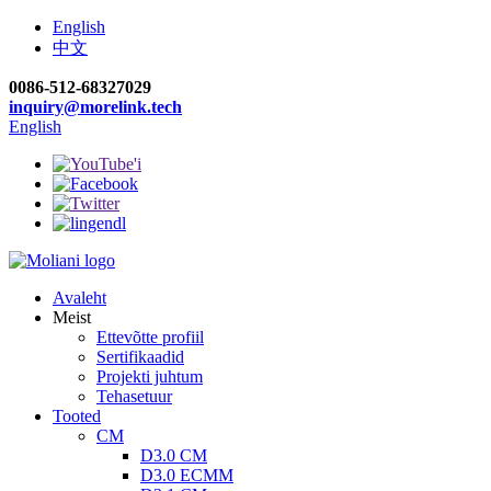
English
中文
0086-512-68327029
inquiry@morelink.tech
English
Avaleht
Meist
Ettevõtte profiil
Sertifikaadid
Projekti juhtum
Tehasetuur
Tooted
CM
D3.0 CM
D3.0 ECMM