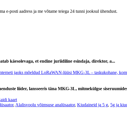
oma e-posti aadress ja me võtame teiega 24 tunni jooksul ühendust.
käesolevaga, et endine juriidiline esindaja, direktor, a...
henduste liider, lansseeris täna MKG-3L, mitmekülgse siseruumide
aidi kaart
lüsaator
,
Alalisvoolu võimsuse analüsaator
,
Kiudaineid ja 5 g
,
5g ja kiu