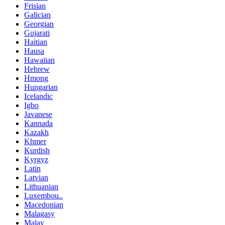
Frisian
Galician
Georgian
Gujarati
Haitian
Hausa
Hawaiian
Hebrew
Hmong
Hungarian
Icelandic
Igbo
Javanese
Kannada
Kazakh
Khmer
Kurdish
Kyrgyz
Latin
Latvian
Lithuanian
Luxembou..
Macedonian
Malagasy
Malay