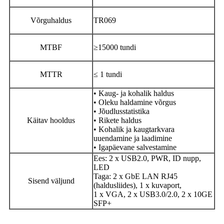
Võrguhaldus
TR069
MTBF
≥15000 tundi
MTTR
≤ 1 tundi
• Kaug- ja kohalik haldus
• Oleku haldamine võrgus
• Jõudlusstatistika
Käitav hooldus
• Rikete haldus
• Kohalik ja kaugtarkvara
uuendamine ja laadimine
• Igapäevane salvestamine
Ees: 2 x USB2.0, PWR, ID nupp,
LED
Taga: 2 x GbE LAN RJ45
Sisend väljund
(haldusliides), 1 x kuvaport,
1 x VGA, 2 x USB3.0/2.0, 2 x 10GE
SFP+