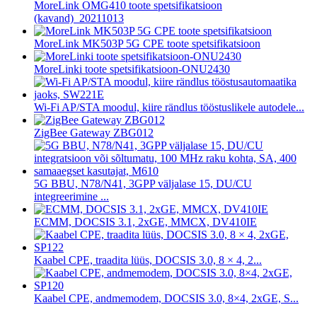
MoreLink OMG410 toote spetsifikatsioon
(kavand)_20211013
MoreLink MK503P 5G CPE toote spetsifikatsioon
MoreLinki toote spetsifikatsioon-ONU2430
Wi-Fi AP/STA moodul, kiire rändlus tööstuslikele autodele...
ZigBee Gateway ZBG012
5G BBU, N78/N41, 3GPP väljalase 15, DU/CU
integreerimine ...
ECMM, DOCSIS 3.1, 2xGE, MMCX, DV410IE
Kaabel CPE, traadita lüüs, DOCSIS 3.0, 8 × 4, 2...
Kaabel CPE, andmemodem, DOCSIS 3.0, 8×4, 2xGE, S...