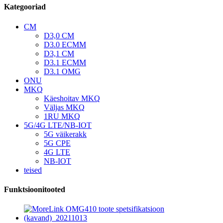
Kategooriad
CM
D3,0 CM
D3.0 ECMM
D3,1 CM
D3.1 ECMM
D3.1 OMG
ONU
MKQ
Käeshoitav MKQ
Väljas MKQ
1RU MKQ
5G/4G LTE/NB-IOT
5G väikerakk
5G CPE
4G LTE
NB-IOT
teised
Funktsioonitooted