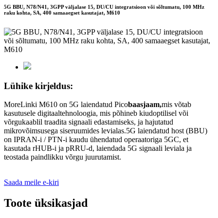
5G BBU, N78/N41, 3GPP väljalase 15, DU/CU integratsioon või sõltumatu, 100 MHz
raku kohta, SA, 400 samaaegset kasutajat, M610
Lühike kirjeldus:
MoreLinki M610 on 5G laiendatud Pico
baasjaam,
mis võtab
kasutusele digitaaltehnoloogia, mis põhineb kiudoptilisel või
võrgukaablil traadita signaali edastamiseks, ja hajutatud
mikrovõimsusega siseruumides levialas.5G laiendatud host (BBU)
on IPRAN-i / PTN-i kaudu ühendatud operaatoriga 5GC, et
kasutada rHUB-i ja pRRU-d, laiendada 5G signaali leviala ja
teostada paindlikku võrgu juurutamist.
Saada meile e-kiri
Toote üksikasjad