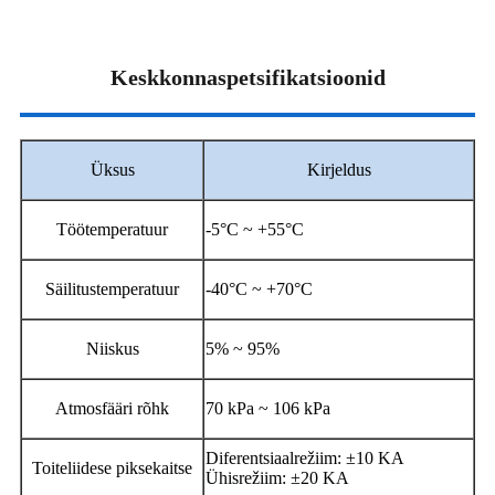
Keskkonnaspetsifikatsioonid
Üksus
Kirjeldus
Töötemperatuur
-5°C ~ +55°C
Säilitustemperatuur
-40°C ~ +70°C
Niiskus
5% ~ 95%
Atmosfääri rõhk
70 kPa ~ 106 kPa
Diferentsiaalrežiim: ±10 KA
Toiteliidese piksekaitse
Ühisrežiim: ±20 KA