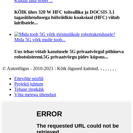
Kuidas täita nõuet ...
KÕIK ühes 320 W HFC toiteallika ja DOCSIS 3.1
tagasiühendusega hübriidkiu koaksiaal (HFC) viitab
lairibatele...
Mida 5G võrk mulle toob...
Uus tehas võtab kasutusele 5G privaatvõrgul põhineva
robotsüsteemi.5G privaatvõrgu pidev küpsus...
© Autoriõigus - 2010-2021 : Kõik õigused kaitstud. - , , , , , ,
Ettevõtte profiil
Projekti juhtum
Tehase ringkäik
Võta meiega ühendust