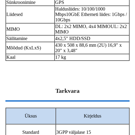
Sünkroonimine
GPS
Haldusliides: 10/100/1000
Liidesed
Mbps10GbE Etherneti liides: 1Gbps /
10Gbps
DL: 2x2 MIMO, 4x4 MIMOUL: 2x2
MIMO
MIMO
Säilitamine
4x2,5" HDD/SSD
430 x 508 x 88,6 mm (2U) 16,9" x
Mõõdud (KxLxS)
20" x 3,48"
Kaal
17 kg
Tarkvara
Üksus
Kirjeldus
Standard
3GPP väljalase 15