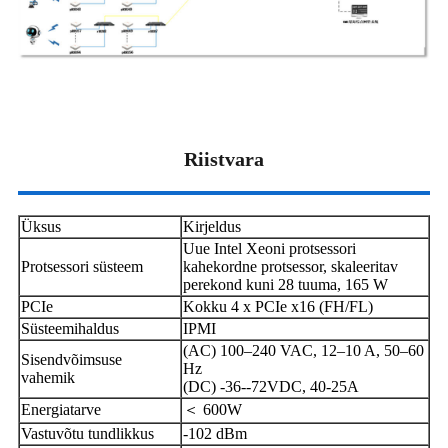
Riistvara
Üksus
Kirjeldus
Uue Intel Xeoni protsessori
Protsessori süsteem
kahekordne protsessor, skaleeritav
perekond kuni 28 tuuma, 165 W
PCIe
Kokku 4 x PCIe x16 (FH/FL)
Süsteemihaldus
IPMI
(AC) 100–240 VAC, 12–10 A, 50–60
Sisendvõimsuse
Hz
vahemik
(DC) -36--72VDC, 40-25A
Energiatarve
＜ 600W
Vastuvõtu tundlikkus
-102 dBm