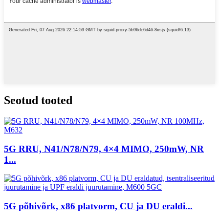
Seotud tooted
5G RRU, N41/N78/N79, 4×4 MIMO, 250mW, NR
1...
5G põhivõrk, x86 platvorm, CU ja DU eraldi...