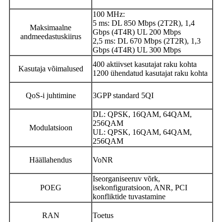
100 MHz:
5 ms: DL 850 Mbps (2T2R), 1,4
Maksimaalne
Gbps (4T4R) UL 200 Mbps
andmeedastuskiirus
2,5 ms: DL 670 Mbps (2T2R), 1,3
Gbps (4T4R) UL 300 Mbps
400 aktiivset kasutajat raku kohta
Kasutaja võimalused
1200 ühendatud kasutajat raku kohta
QoS-i juhtimine
3GPP standard 5QI
DL: QPSK, 16QAM, 64QAM,
256QAM
Modulatsioon
UL: QPSK, 16QAM, 64QAM,
256QAM
Häällahendus
VoNR
Iseorganiseeruv võrk,
POEG
isekonfiguratsioon, ANR, PCI
konfliktide tuvastamine
RAN
Toetus