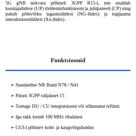
5G gNB tarkvara põhineb 3GPP R15-l, mis sisaldab
kasutajaliidese (UP) töötlemisfunktsiooni ja juhtpaneeli (CP) ning
pakub põhivõrku tagastusliidest (NG-liides) ja tugijaama
interaktsiooniliidest (Xn-liides) .
Funktsioonid
➢ Standardne NR Band N78 / N41
➢ Pärast 3GPP väljalaset 15
➢ Toetage DU / CU integratsiooni või sõltumatut režiimi
➢ Iga rakk toetab 100 MHz ribalaiust
➢ GUI-l põhinev koht- ja kaugvõrguhaldus