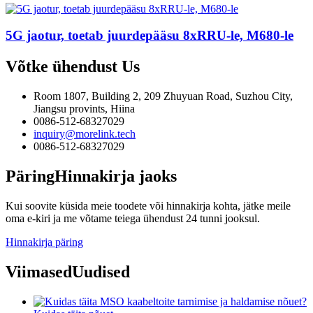
5G jaotur, toetab juurdepääsu 8xRRU-le, M680-le
Võtke ühendust
Us
Room 1807, Building 2, 209 Zhuyuan Road, Suzhou City,
Jiangsu provints, Hiina
0086-512-68327029
inquiry@morelink.tech
0086-512-68327029
Päring
Hinnakirja jaoks
Kui soovite küsida meie toodete või hinnakirja kohta, jätke meile
oma e-kiri ja me võtame teiega ühendust 24 tunni jooksul.
Hinnakirja päring
Viimased
Uudised