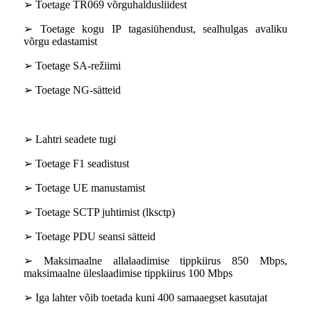
➢ Toetage TR069 võrguhaldusliidest
➢ Toetage kogu IP tagasiühendust, sealhulgas avaliku
võrgu edastamist
➢ Toetage SA-režiimi
➢ Toetage NG-sätteid
➢ Lahtri seadete tugi
➢ Toetage F1 seadistust
➢ Toetage UE manustamist
➢ Toetage SCTP juhtimist (lksctp)
➢ Toetage PDU seansi sätteid
➢ Maksimaalne allalaadimise tippkiirus 850 Mbps,
maksimaalne üleslaadimise tippkiirus 100 Mbps
➢ Iga lahter võib toetada kuni 400 samaaegset kasutajat