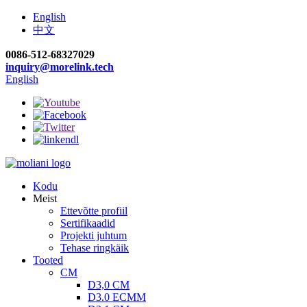
English
中文
0086-512-68327029
inquiry@morelink.tech
English
Kodu
Meist
Ettevõtte profiil
Sertifikaadid
Projekti juhtum
Tehase ringkäik
Tooted
CM
D3,0 CM
D3.0 ECMM