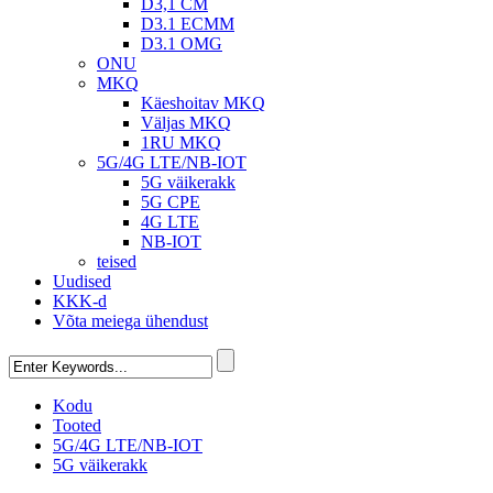
D3,1 CM
D3.1 ECMM
D3.1 OMG
ONU
MKQ
Käeshoitav MKQ
Väljas MKQ
1RU MKQ
5G/4G LTE/NB-IOT
5G väikerakk
5G CPE
4G LTE
NB-IOT
teised
Uudised
KKK-d
Võta meiega ühendust
Kodu
Tooted
5G/4G LTE/NB-IOT
5G väikerakk