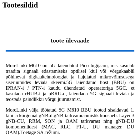
Tootesildid
toote ülevaade
MoreLinki M610 on 5G laiendatud Pico tugijaam, mis kasutab
traadita signaali edastamiseks optilisel kiul või võrgukaablil
põhinevat digitaaltehnoloogiat ja hajutatud mikrovõimsusega
siseruumides leviala skeemi.5G laiendatud host (BBU) on
IPRAN-i / PTN-i kaudu ühendatud operaatoriga 5GC, et
kasutada rHUB-i ja pRRU-d, laiendada 5G signaali leviala ja
teostada paindlikku võrgu juurutamist.
MoreLinki välja töötatud 5G M610 BBU tooted sisaldavad 1.
kihi ja kõrgemat gNB-d.gNB tarkvararaamistik koosneb: Layer 3
gNB-CU, RRM, SON ja OAM tarkvarast ning gNB-DU
komponentidest (MAC, RLC, F1-U, DU manager, DU
OAM).Toetage SA-režiimi.