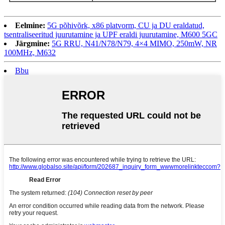
Eelmine:
5G põhivõrk, x86 platvorm, CU ja DU eraldatud,
tsentraliseeritud juurutamine ja UPF eraldi juurutamine, M600 5GC
Järgmine:
5G RRU, N41/N78/N79, 4×4 MIMO, 250mW, NR
100MHz, M632
Bbu